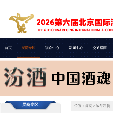
首页
展商专区
观众中心
新闻中心
交通指南
展会介绍
参展申请
企业查询
协会动态
组织机构
参展流程
观众类别
车辆进馆
展商专区
位置：
首页
> 物品租赁