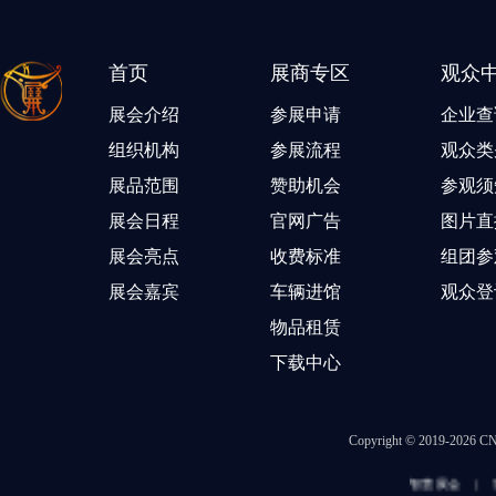
首页
展商专区
观众
展会介绍
参展申请
企业查
组织机构
参展流程
观众类
展品范围
赞助机会
参观须
展会日程
官网广告
图片直
展会亮点
收费标准
组团参
展会嘉宾
车辆进馆
观众登
物品租赁
下载中心
Copyright © 2019-202
智慧展会
|
冒菜加