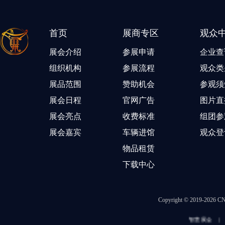
首页
展商专区
观众
展会介绍
参展申请
企业查
组织机构
参展流程
观众类
展品范围
赞助机会
参观须
展会日程
官网广告
图片直
展会亮点
收费标准
组团参
展会嘉宾
车辆进馆
观众登
物品租赁
下载中心
Copyright © 2019-202
智慧展会
|
冒菜加