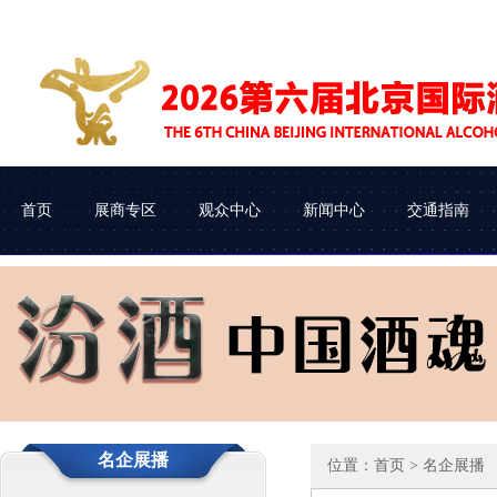
首页
展商专区
观众中心
新闻中心
交通指南
展会介绍
参展申请
企业查询
协会动态
组织机构
参展流程
观众类别
车辆进馆
名企展播
位置：
首页
> 名企展播