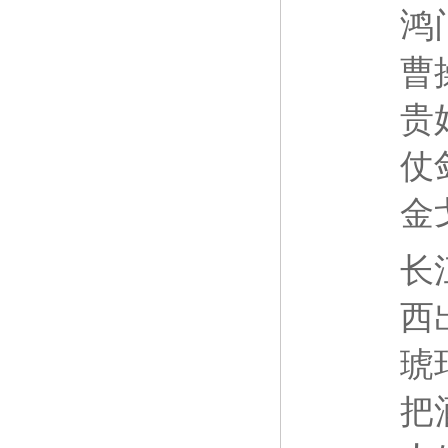
鸿
曹
贵
仗
金
长
西
琥
把