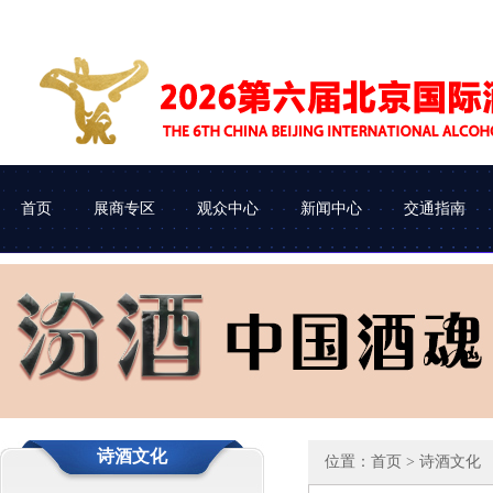
首页
展商专区
观众中心
新闻中心
交通指南
展会介绍
参展申请
企业查询
协会动态
组织机构
参展流程
观众类别
车辆进馆
诗酒文化
位置：
首页
> 诗酒文化