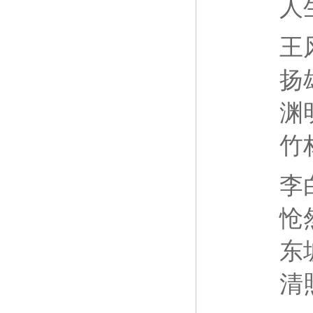
人
王
扬
渊
竹
李
怆
东
清