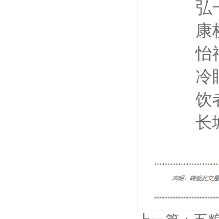
弘
康
怡
冷
饮
长