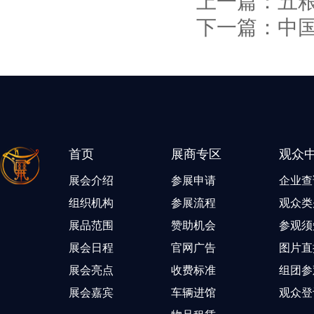
上一篇：
五
下一篇：
中
首页
展商专区
观众
展会介绍
参展申请
企业查
组织机构
参展流程
观众类
展品范围
赞助机会
参观须
展会日程
官网广告
图片直
展会亮点
收费标准
组团参
展会嘉宾
车辆进馆
观众登