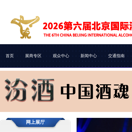
首页
展商专区
观众中心
新闻中心
交通指南
展会介绍
参展申请
企业查询
协会动态
组织机构
参展流程
观众类别
车辆进馆
网上展厅