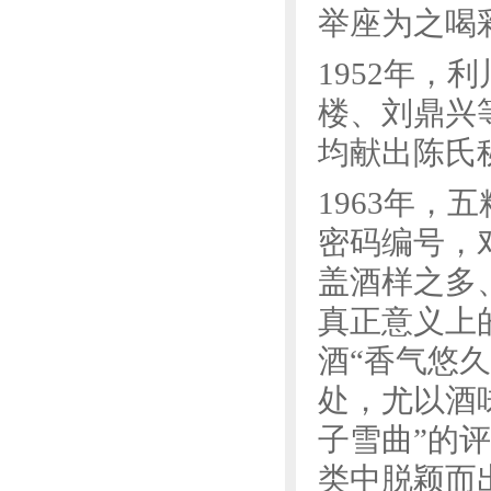
举座为之喝
1952年
楼、刘鼎兴
均献出陈氏
1963年
密码编号，
盖酒样之多
真正意义上
酒“香气悠
处，尤以酒
子雪曲”的
类中脱颖而