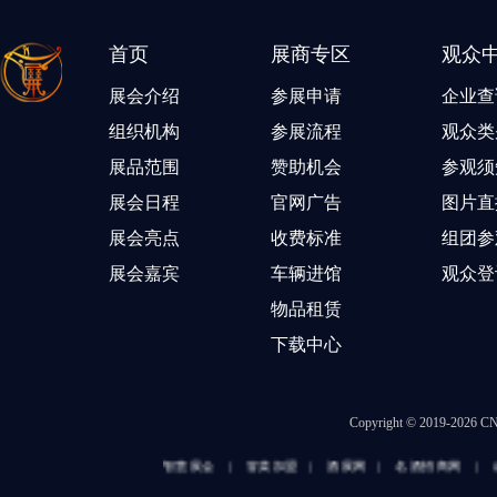
首页
展商专区
观众
展会介绍
参展申请
企业查
组织机构
参展流程
观众类
展品范围
赞助机会
参观须
展会日程
官网广告
图片直
展会亮点
收费标准
组团参
展会嘉宾
车辆进馆
观众登
物品租赁
下载中心
Copyright © 2019-202
智慧展会
|
冒菜加盟
|
酒展网
|
名酒招商网
|
成都火锅加盟