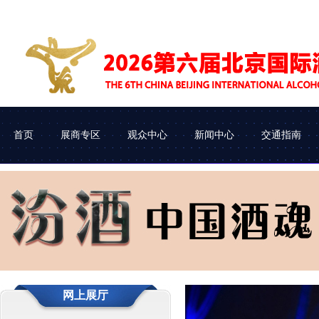
首页
展商专区
观众中心
新闻中心
交通指南
展会介绍
参展申请
企业查询
协会动态
组织机构
参展流程
观众类别
车辆进馆
网上展厅